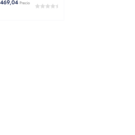
469,04
Precio
0
out
of
5