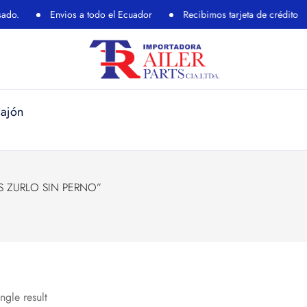
Envios a todo el Ecuador
Recibimos tarjeta de crédito
R
Cajón
ES ZURLO SIN PERNO”
ngle result