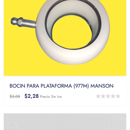
BOCIN PARA PLATAFORMA (977M) MANSON
$
2,28
$
3,05
Precio Sin Iva
0
out
of
5