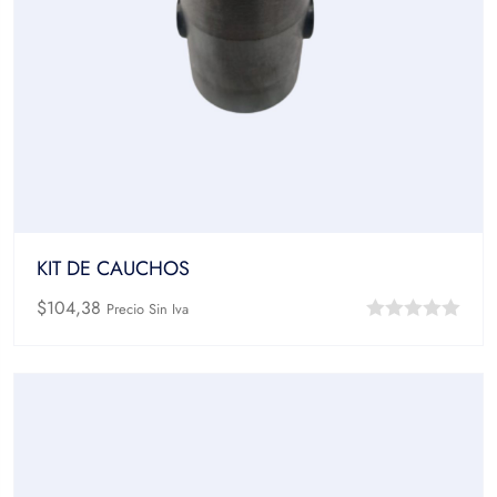
KIT DE CAUCHOS
$
104,38
Precio Sin Iva
0
out
of
5