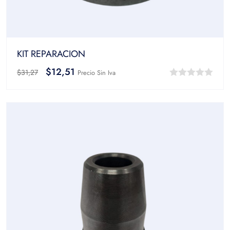
KIT REPARACION
$
12,51
$
31,27
Precio Sin Iva
0
out
of
5