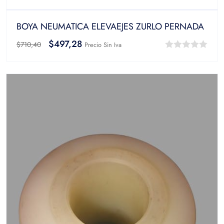
BOYA NEUMATICA ELEVAEJES ZURLO PERNADA
$
497,28
$
710,40
Precio Sin Iva
0
out
of
5