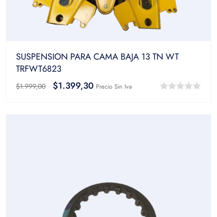
SUSPENSION PARA CAMA BAJA 13 TN WT
TRFWT6823
$
1.399,30
$
1.999,00
Precio Sin Iva
0
out
of
5