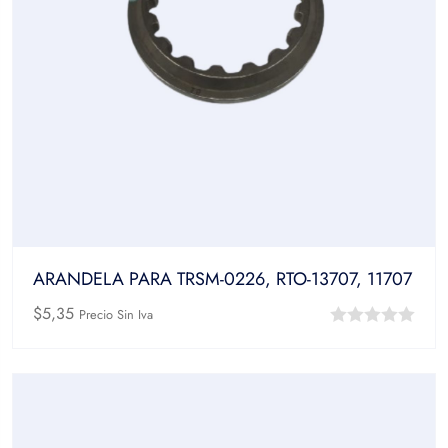
ARANDELA PARA TRSM-0226, RTO-13707, 11707
$
5,35
Precio Sin Iva
0
out
of
5