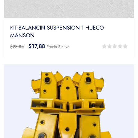
KIT BALANCIN SUSPENSION 1 HUECO
MANSON
$
17,88
$
23,84
Precio Sin Iva
0
out
of
5