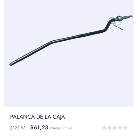
PALANCA DE LA CAJA
$
61,23
$
122,83
Precio Sin Iva
0