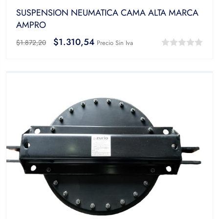
SUSPENSION NEUMATICA CAMA ALTA MARCA
AMPRO
$
1.310,54
$
1.872,20
Precio Sin Iva
0
out
of
5