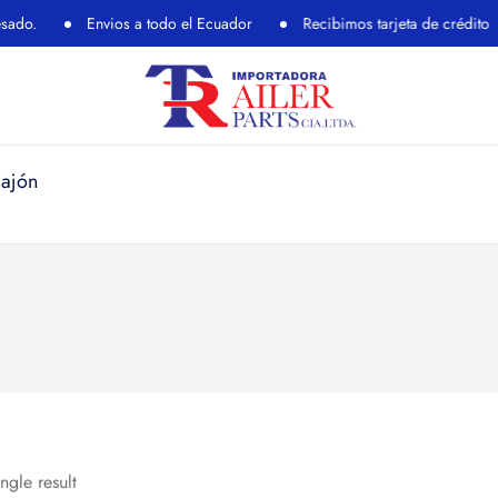
Envios a todo el Ecuador
Recibimos tarjeta de crédito
Cajón
ngle result