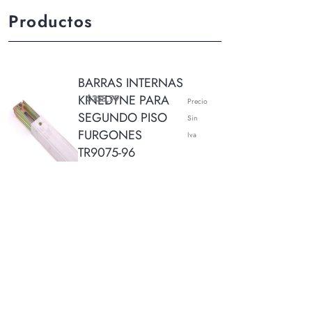
Productos
BARRAS INTERNAS
KINEDYNE PARA
$
$
228,99
155,71
Precio
SEGUNDO PISO
Sin
FURGONES
Iva
TR9075-96