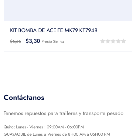
KIT BOMBA DE ACEITE MK79-KT7948
$
3,30
$
6,66
Precio Sin Iva
0
out
of
5
Contáctanos
Tenemos repuestos para traileres y transporte pesado
Quito: Lunes - Viernes : 09:00AM - 06:00PM
GUAYAQUIL de Lunes a Viernes de 8H00 AM a 05H00 PM