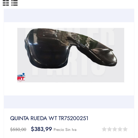
QUINTA RUEDA WT TR75200251
$
383,99
$
550,00
Precio Sin Iva
0