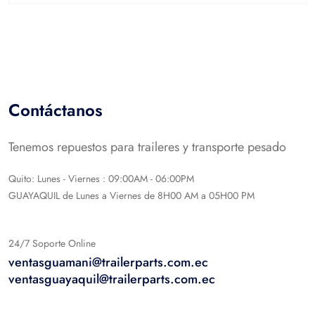
out
of
5
Contáctanos
Tenemos repuestos para traileres y transporte pesado
Quito: Lunes - Viernes : 09:00AM - 06:00PM
GUAYAQUIL de Lunes a Viernes de 8H00 AM a 05H00 PM
24/7 Soporte Online
ventasguamani@trailerparts.com.ec
ventasguayaquil@trailerparts.com.ec