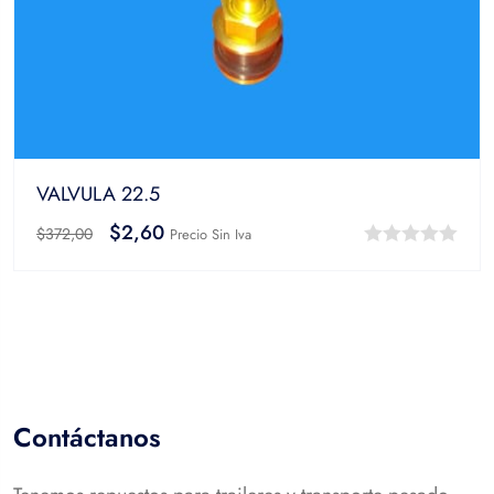
VALVULA 22.5
$
2,60
$
372,00
Precio Sin Iva
0
out
of
5
Contáctanos