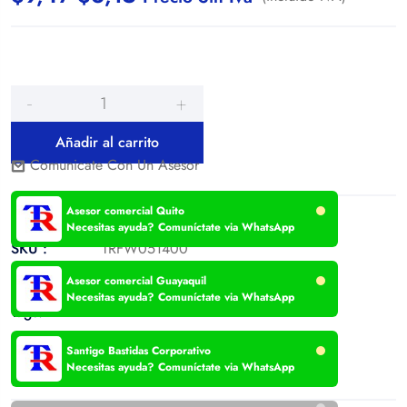
Añadir al carrito
Comunicate Con Un Asesor
Asesor comercial Quito
Necesitas ayuda? Comuníctate via WhatsApp
SKU :
TRFW051400
Categories:
Suspensión
,
Suspensión
Asesor comercial Guayaquil
Necesitas ayuda? Comuníctate via WhatsApp
Tags:
Santigo Bastidas Corporativo
Hacemos envíos a todo el Ecuador
Necesitas ayuda? Comuníctate via WhatsApp