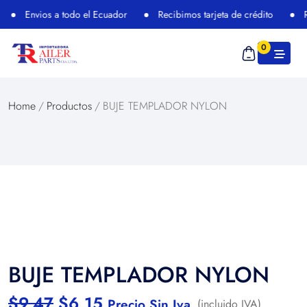
Envios a todo el Ecuador
Recibimos tarjeta de crédito
Re
0
Home
/
Productos
/
BUJE TEMPLADOR NYLON
BUJE TEMPLADOR NYLON
$
9,47
$
6,15
Precio Sin Iva
(incluido IVA)