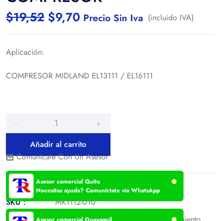
$
19,52
$
9,70
Precio Sin Iva
(incluido IVA)
Aplicación:
COMPRESOR MIDLAND EL13111 / EL16111
Añadir al carrito
Comunicate Con Un Asesor
Asesor comercial Quito
Necesitas ayuda? Comuníctate via WhatsApp
SKU :
MK1112-010
Categories:
Cabezal o camión
,
Sistema de Enfriamiento
Asesor comercial Guayaquil