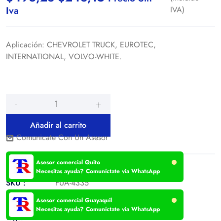
Iva
IVA)
Aplicación: CHEVROLET TRUCK, EUROTEC,
INTERNATIONAL, VOLVO-WHITE.
Añadir al carrito
Comunicate Con Un Asesor
Asesor comercial Quito
Necesitas ayuda? Comuníctate via WhatsApp
SKU :
FUA-4335
Categories:
Ejes
,
Productos de oferta
Asesor comercial Guayaquil
Necesitas ayuda? Comuníctate via WhatsApp
Tags: