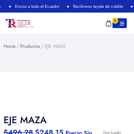
Envios a todo el Ecuador
Recibimos tarjeta de crédito
0
Home
/
Productos
/
EJE MAZA
EJE MAZA
$
496,28
$
248,15
Precio Sin
(incluido