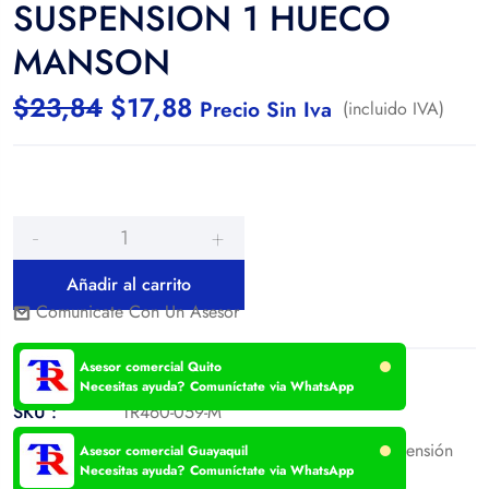
SUSPENSION 1 HUECO
MANSON
$
23,84
$
17,88
Precio Sin Iva
(incluido IVA)
Añadir al carrito
Comunicate Con Un Asesor
Asesor comercial Quito
Necesitas ayuda? Comuníctate via WhatsApp
SKU :
TR460-059-M
Categories:
Productos de oferta
,
Suspensión
,
Suspensión
Asesor comercial Guayaquil
Necesitas ayuda? Comuníctate via WhatsApp
Tags:
balancin
,
mansons
,
suspension