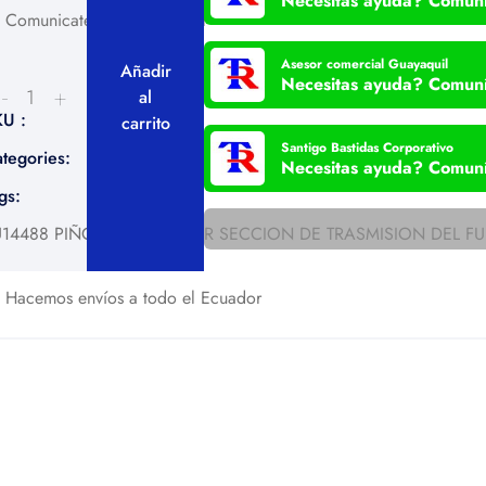
Comunicate Con Un Asesor
Asesor comercial Guayaquil
Añadir
al
U :
FU14488
carrito
Santigo Bastidas Corporativo
tegories:
Productos de oferta
,
Sistema de trasmición
gs:
U14488 PIÑON CAJA FULLER SECCION DE TRASMISION DEL FU
Hacemos envíos a todo el Ecuador