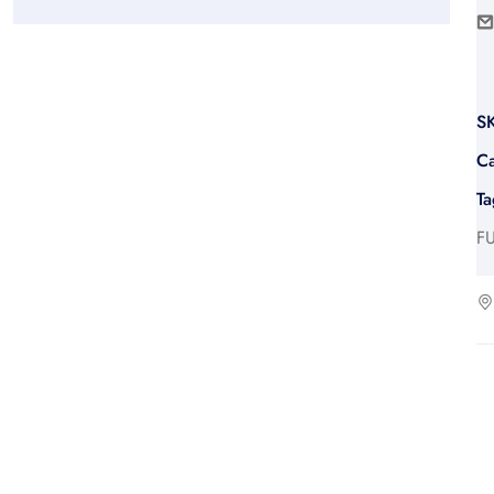
SK
Ca
Ta
F