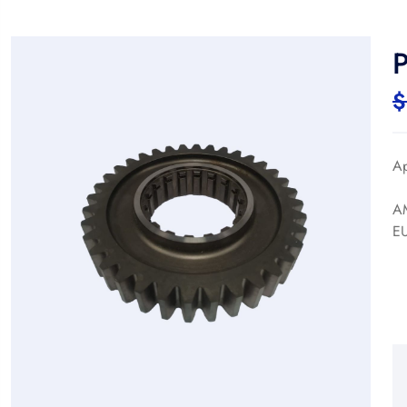
$
Ap
A
E