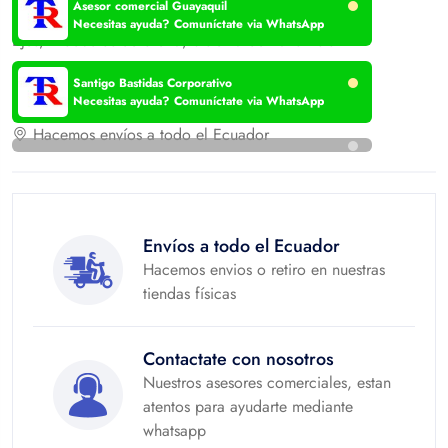
Categories:
Asesor comercial Guayaquil
Necesitas ayuda? Comuníctate via WhatsApp
Ejes
,
Productos de oferta
,
Sistema de transmisión
Tags:
PIÑON FULLER 16758
Santigo Bastidas Corporativo
Necesitas ayuda? Comuníctate via WhatsApp
Hacemos envíos a todo el Ecuador
Envíos a todo el Ecuador
Hacemos envios o retiro en nuestras
tiendas físicas
Contactate con nosotros
Nuestros asesores comerciales, estan
atentos para ayudarte mediante
whatsapp