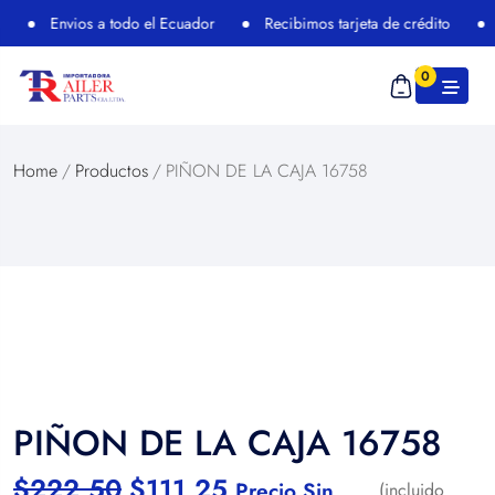
Envios a todo el Ecuador
Recibimos tarjeta de crédito
0
Home
/
Productos
/
PIÑON DE LA CAJA 16758
PIÑON DE LA CAJA 16758
$
222,50
$
111,25
Precio Sin
(incluido