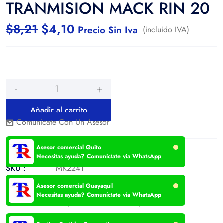
TRANMISION MACK RIN 20
$
8,21
$
4,10
Precio Sin Iva
(incluido IVA)
Añadir al carrito
Comunicate Con Un Asesor
Asesor comercial Quito
Necesitas ayuda? Comuníctate via WhatsApp
SKU :
MK2241
Categories:
Asesor comercial Guayaquil
Necesitas ayuda? Comuníctate via WhatsApp
Cabezal o camión
,
Productos de oferta
,
Sistema de
trasmición